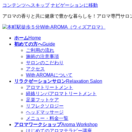
コンテンツへスキップ
ナビゲーションに移動
アロマの香りと共に健康で豊かな暮らしを！アロマ専門サロ
ホーム
Home
初めての方へ
Guide
ご利用の流れ
施術の注意事項
サロンのこだわり
アクセス
With AROMAについて
リラクゼーションサロン
Relaxation Salon
アロマトリートメント
経絡リンパアロマトリートメント
足楽フットケア
リフレクソロジー
ヘッドマッサージ
メニュー・料金一覧
アロマワークショップ
Aroma Workshop
はじめてのアロマテラピー講座