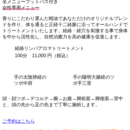
全メニューフットバス付き
女性専用メニュー
香りにこだわり選んだ精油であなただけのオリジナルブレン
ドを作り、体を通ると正経十二経脈に沿ってオールハンドで
トリートメントいたします。経絡・経穴を刺激する事で身体
を中から活性化し、自然治癒力を高め健康を促進します。
経絡リンパアロマトリートメント
100分 11,000 円（税込）
手の太陰肺経の
手の陽明大腸経のツ
ツボ中府
ボ手三里
頭・顔ツボ→デコルテ→腕→お腹→脚前面→脚後面→背中
と、頭の先から足の先まで丁寧に施術します。
ご予約はこちら