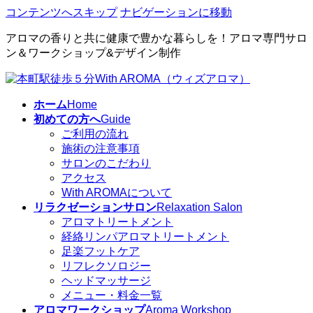
コンテンツへスキップ
ナビゲーションに移動
アロマの香りと共に健康で豊かな暮らしを！アロマ専門サロ
ン＆ワークショップ&デザイン制作
ホーム
Home
初めての方へ
Guide
ご利用の流れ
施術の注意事項
サロンのこだわり
アクセス
With AROMAについて
リラクゼーションサロン
Relaxation Salon
アロマトリートメント
経絡リンパアロマトリートメント
足楽フットケア
リフレクソロジー
ヘッドマッサージ
メニュー・料金一覧
アロマワークショップ
Aroma Workshop