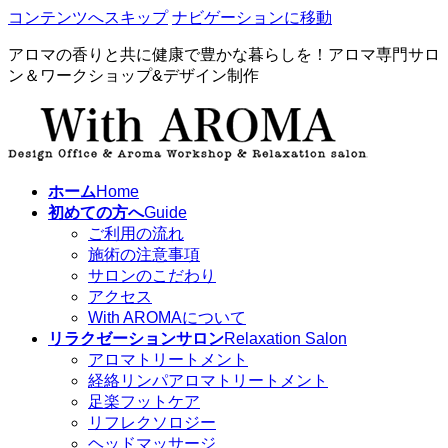
コンテンツへスキップ
ナビゲーションに移動
アロマの香りと共に健康で豊かな暮らしを！アロマ専門サロ
ン＆ワークショップ&デザイン制作
ホーム
Home
初めての方へ
Guide
ご利用の流れ
施術の注意事項
サロンのこだわり
アクセス
With AROMAについて
リラクゼーションサロン
Relaxation Salon
アロマトリートメント
経絡リンパアロマトリートメント
足楽フットケア
リフレクソロジー
ヘッドマッサージ