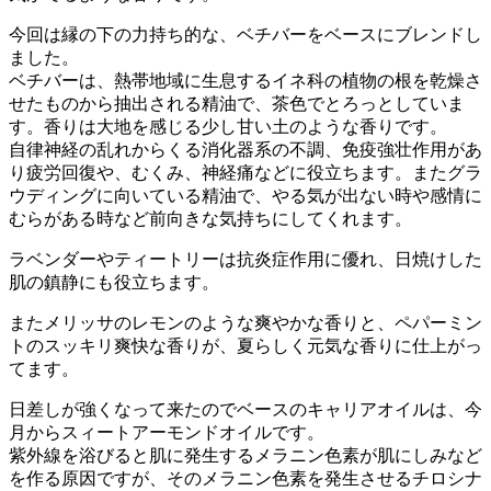
今回は縁の下の力持ち的な、ベチバーをベースにブレンドし
ました。
ベチバーは、熱帯地域に生息するイネ科の植物の根を乾燥さ
せたものから抽出される精油で、茶色でとろっとしていま
す。香りは大地を感じる少し甘い土のような香りです。
自律神経の乱れからくる消化器系の不調、免疫強壮作用があ
り疲労回復や、むくみ、神経痛などに役立ちます。またグラ
ウディングに向いている精油で、やる気が出ない時や感情に
むらがある時など前向きな気持ちにしてくれます。
ラベンダーやティートリーは抗炎症作用に優れ、日焼けした
肌の鎮静にも役立ちます。
またメリッサのレモンのような爽やかな香りと、ペパーミン
トのスッキリ爽快な香りが、夏らしく元気な香りに仕上がっ
てます。
日差しが強くなって来たのでベースのキャリアオイルは、今
月からスィートアーモンドオイルです。
紫外線を浴びると肌に発生するメラニン色素が肌にしみなど
を作る原因ですが、そのメラニン色素を発生させるチロシナ