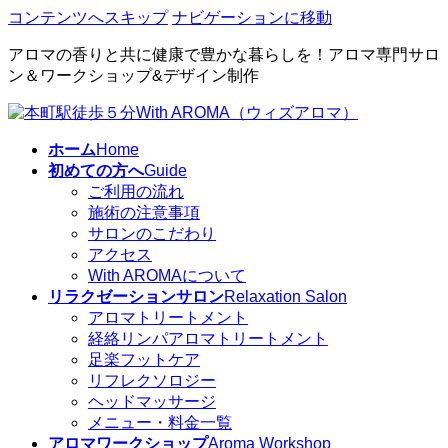
コンテンツへスキップ
ナビゲーションに移動
アロマの香りと共に健康で豊かな暮らしを！アロマ専門サロ
ン＆ワークショップ&デザイン制作
ホーム
Home
初めての方へ
Guide
ご利用の流れ
施術の注意事項
サロンのこだわり
アクセス
With AROMAについて
リラクゼーションサロン
Relaxation Salon
アロマトリートメント
経絡リンパアロマトリートメント
足楽フットケア
リフレクソロジー
ヘッドマッサージ
メニュー・料金一覧
アロマワークショップ
Aroma Workshop