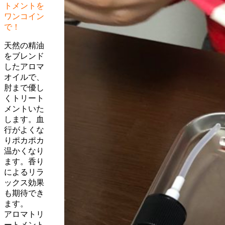
トメントを
ワンコイン
で！
天然の精油
をブレンド
したアロマ
オイルで、
肘まで優し
くトリート
メントいた
します。血
行がよくな
りポカポカ
温かくなり
ます。香り
によるリラ
ックス効果
も期待でき
ます。
アロマトリ
ートメント