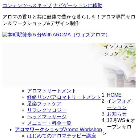
コンテンツへスキップ
ナビゲーションに移動
アロマの香りと共に健康で豊かな暮らしを！アロマ専門サロ
ン＆ワークショップ&デザイン制作
インフォメー
ホーム
Home
初めての方へ
Guide
ご利用の流れ
ション
施術の注意事項
サロンのこだわり
アクセス
With AROMAについて
リラクゼーションサロン
Relaxation Salon
アロマトリートメント
HOME
経絡リンパアロマトリートメント
インフォメ
足楽フットケア
ーション
リフレクソロジー
お知らせ
ヘッドマッサージ
12月WS★オ
メニュー・料金一覧
ープンサロ
アロマワークショップ
Aroma Workshop
ン
はじめてのアロマテラピー講座