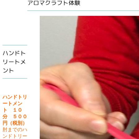
アロマクラフト体験
ハンドト
リートメ
ント
ハンドトリ
ートメン
ト １０
分 ５００
円（税別）
肘までのハ
ンドトリー