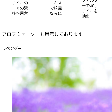
フィルタ
オイルの
エキス
ーで濾し
１％の紫
で綺麗
オイルを
根を用意
な赤に
抽出
アロマウォーターも用意しております
ラベンダー