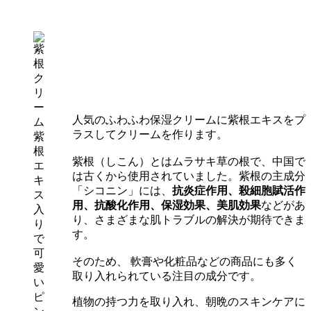
人気のふわふわ保湿クリームに紫根エキスをプ
ラスしてクリームを作ります。
紫
根
紫根（しこん）とはムラサキ草の根で、中国で
エ
は古くから使用されていました。紫根の主成分
キ
「シコニン」には、
抗炎症作用、殺細胞賦活作
ス
用、抗酸化作用、保湿効果、美肌効果
などがあ
入
り、さまざまな肌トラブルの解決が期待できま
り
す。
で
可
そのため、 軟膏や化粧品などの商品にも多く
愛
取り入れられている注目の成分です。
い
ピ
植物の持つ力を取り入れ、朝晩のスキンケアに