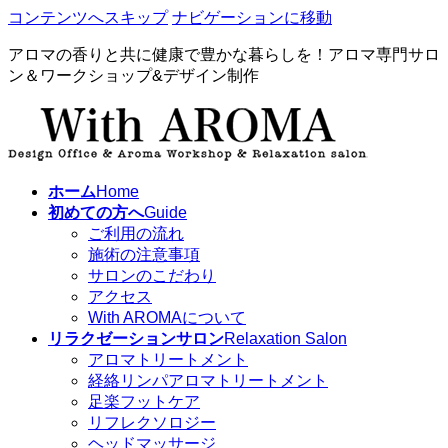
コンテンツへスキップ
ナビゲーションに移動
アロマの香りと共に健康で豊かな暮らしを！アロマ専門サロ
ン＆ワークショップ&デザイン制作
ホーム
Home
初めての方へ
Guide
ご利用の流れ
施術の注意事項
サロンのこだわり
アクセス
With AROMAについて
リラクゼーションサロン
Relaxation Salon
アロマトリートメント
経絡リンパアロマトリートメント
足楽フットケア
リフレクソロジー
ヘッドマッサージ