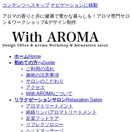
コンテンツへスキップ
ナビゲーションに移動
アロマの香りと共に健康で豊かな暮らしを！アロマ専門サロ
ン＆ワークショップ&デザイン制作
ホーム
Home
初めての方へ
Guide
ご利用の流れ
施術の注意事項
サロンのこだわり
アクセス
With AROMAについて
リラクゼーションサロン
Relaxation Salon
アロマトリートメント
経絡リンパアロマトリートメント
足楽フットケア
リフレクソロジー
ヘッドマッサージ