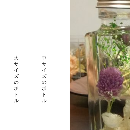
大
中
サ
サ
イ
イ
ズ
ズ
の
の
ボ
ボ
ト
ト
ル
ル