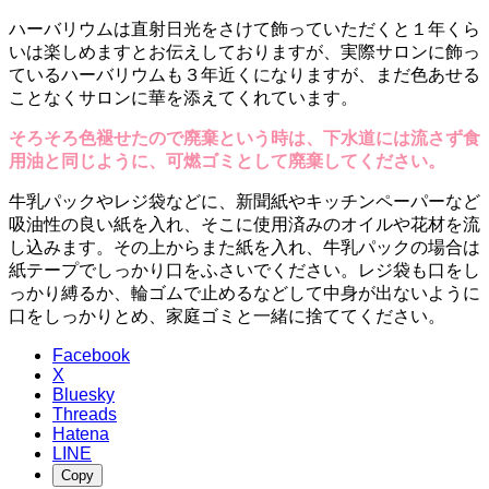
ハーバリウムは直射日光をさけて飾っていただくと１年くら
いは楽しめますとお伝えしておりますが、実際サロンに飾っ
ているハーバリウムも３年近くになりますが、まだ色あせる
ことなくサロンに華を添えてくれています。
そろそろ色褪せたので廃棄という時は、下水道には流さず食
用油と同じように、可燃ゴミとして廃棄してください。
牛乳パックやレジ袋などに、新聞紙やキッチンペーパーなど
吸油性の良い紙を入れ、そこに使用済みのオイルや花材を流
し込みます。その上からまた紙を入れ、牛乳パックの場合は
紙テープでしっかり口をふさいでください。レジ袋も口をし
っかり縛るか、輪ゴムで止めるなどして中身が出ないように
口をしっかりとめ、家庭ゴミと一緒に捨ててください。
Facebook
X
Bluesky
Threads
Hatena
LINE
Copy