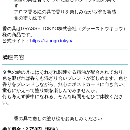
アロマ香る絵の具で香りを楽しみながら塗る新感
覚の塗り絵です
香の具はGRASSE TOKYO株式会社（グラーストウキョウ）
様の商品です。
公式サイト：
https://kanogu.tokyo/
講座内容
９色の絵の具にはそれぞれ関連する精油が配合されており、
色を混ぜれば香りも混ざり合いブレンドが楽しめます。色と
香りをブレンドしながら、無心にポストカードに向き合い、
童心にかえって塗り絵を楽しんでみませんか。
何も考えず夢中になれる、そんな時間をぜひご体験くださ
い。
香の具で癒しの塗り絵をお楽しみください
参加料金：
2,750円（税
込
）