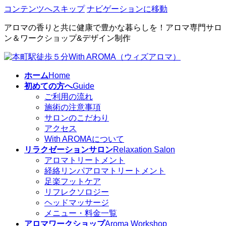
コンテンツへスキップ
ナビゲーションに移動
アロマの香りと共に健康で豊かな暮らしを！アロマ専門サロ
ン＆ワークショップ&デザイン制作
ホーム
Home
初めての方へ
Guide
ご利用の流れ
施術の注意事項
サロンのこだわり
アクセス
With AROMAについて
リラクゼーションサロン
Relaxation Salon
アロマトリートメント
経絡リンパアロマトリートメント
足楽フットケア
リフレクソロジー
ヘッドマッサージ
メニュー・料金一覧
アロマワークショップ
Aroma Workshop